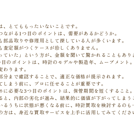
は、とてももったいないことです。
つながる1つ目のポイントは、需要があるかどうか。
も部品取りや修理用として探している人が多くいます。
も査定額がつくケースが珍しくありません。
っていた」という方が、金額を聞いて驚かれることもあり
つ目のポイントは、時計のモデルや製造年、ムーブメント
変わります。
部分まで確認することで、適正な価格が提示されます。
てしまう前に、プロに任せることが重要です。
めに必要な3つ目のポイントは、保管期間を短くすること
ると、内部の劣化が進み、結果的に価値が下がってしまう
いるうちに状態が悪くなる前に、時計買取を検討するのも
の方は、身近な買取サービスを上手に活用してみてくださ